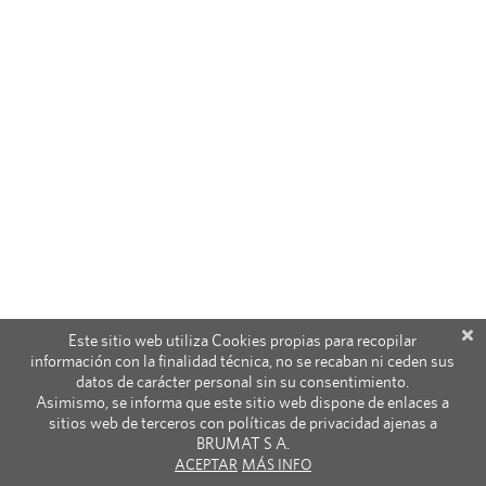
Este sitio web utiliza Cookies propias para recopilar
información con la finalidad técnica, no se recaban ni ceden sus
datos de carácter personal sin su consentimiento.
Asimismo, se informa que este sitio web dispone de enlaces a
sitios web de terceros con políticas de privacidad ajenas a
BRUMAT S A.
ACEPTAR
MÁS INFO